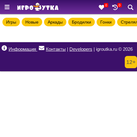
0
0
Игры
Новые
Аркады
Бродилки
Гонки
Стреля
Информация
Контакты
|
Developers
| igroutka.ru © 2026
12+