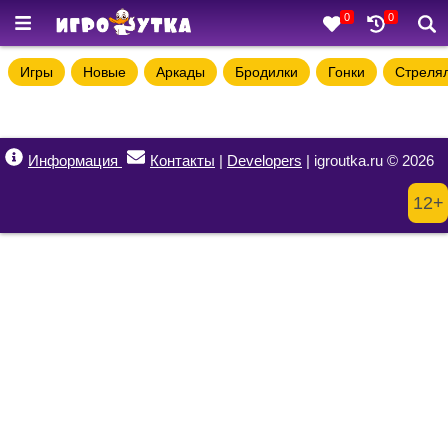
0
0
Игры
Новые
Аркады
Бродилки
Гонки
Стреля
Информация
Контакты
|
Developers
| igroutka.ru © 2026
12+