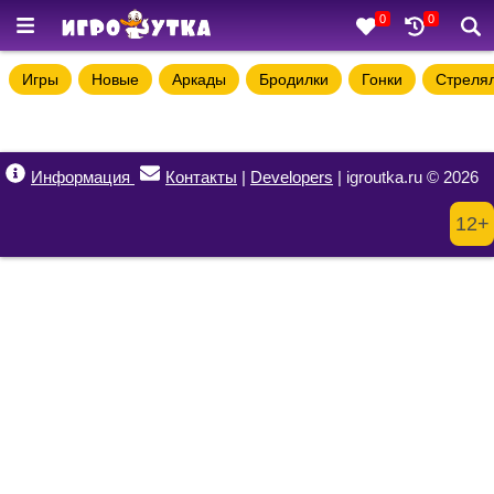
0
0
Игры
Новые
Аркады
Бродилки
Гонки
Стреля
Информация
Контакты
|
Developers
| igroutka.ru © 2026
12+