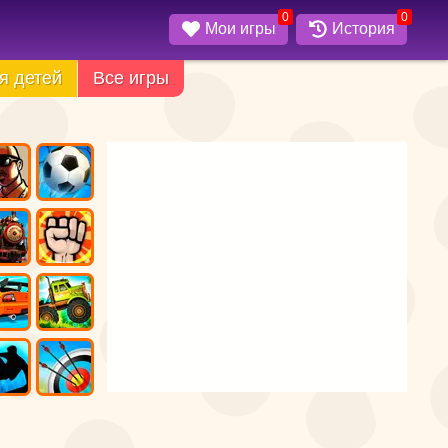
0
0
Мои игры
История
я детей
Все игры