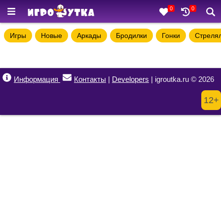
0
0
Игры
Новые
Аркады
Бродилки
Гонки
Стреля
Информация
Контакты
|
Developers
| igroutka.ru © 2026
12+