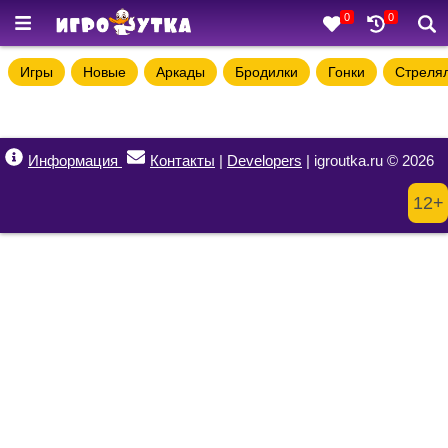
0
0
Игры
Новые
Аркады
Бродилки
Гонки
Стреля
Информация
Контакты
|
Developers
| igroutka.ru © 2026
12+