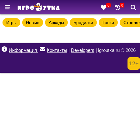
0
0
Игры
Новые
Аркады
Бродилки
Гонки
Стреля
Информация
Контакты
|
Developers
| igroutka.ru © 2026
12+