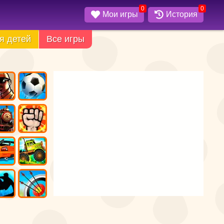
0
0
Мои игры
История
я детей
Все игры