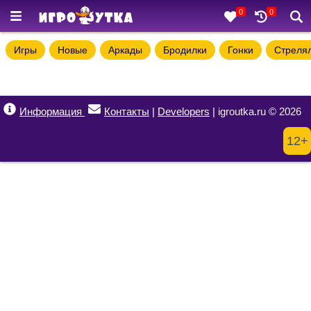
0
0
Игры
Новые
Аркады
Бродилки
Гонки
Стреля
Информация
Контакты
|
Developers
| igroutka.ru © 2026
12+