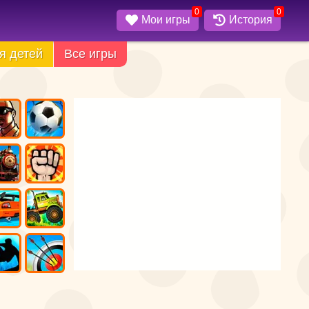
0
0
Мои игры
История
я детей
Все игры