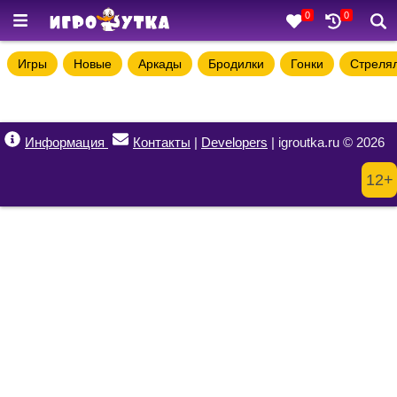
0
0
Игры
Новые
Аркады
Бродилки
Гонки
Стреля
Информация
Контакты
|
Developers
| igroutka.ru © 2026
12+