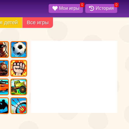
0
0
Мои игры
История
я детей
Все игры