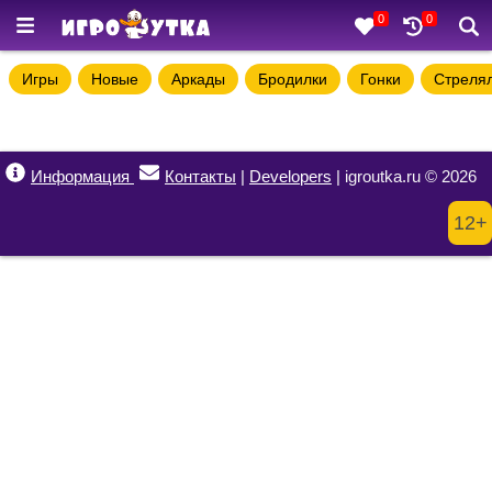
0
0
Игры
Новые
Аркады
Бродилки
Гонки
Стреля
Информация
Контакты
|
Developers
| igroutka.ru © 2026
12+