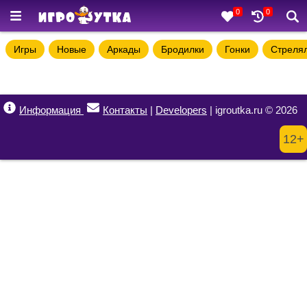
0
0
Игры
Новые
Аркады
Бродилки
Гонки
Стреля
Информация
Контакты
|
Developers
| igroutka.ru © 2026
12+