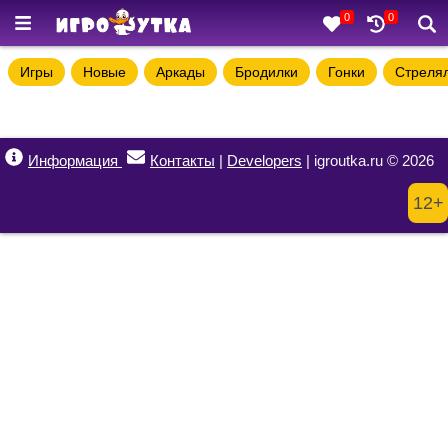
0
0
Игры
Новые
Аркады
Бродилки
Гонки
Стреля
Информация
Контакты
|
Developers
| igroutka.ru © 2026
12+