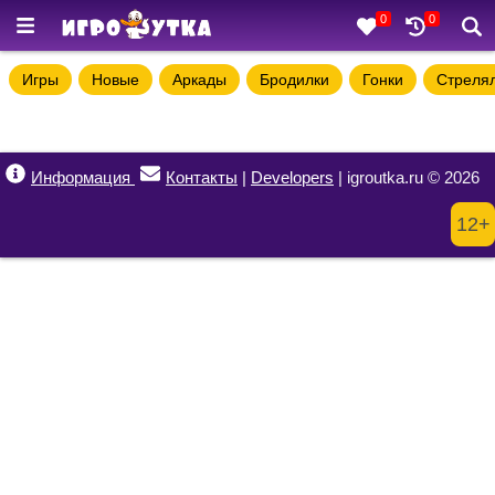
0
0
Игры
Новые
Аркады
Бродилки
Гонки
Стреля
Информация
Контакты
|
Developers
| igroutka.ru © 2026
12+