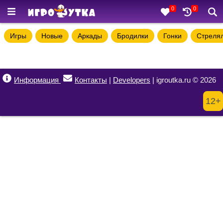
0
0
Игры
Новые
Аркады
Бродилки
Гонки
Стреля
Информация
Контакты
|
Developers
| igroutka.ru © 2026
12+