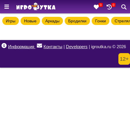
0
0
Игры
Новые
Аркады
Бродилки
Гонки
Стреля
Информация
Контакты
|
Developers
| igroutka.ru © 2026
12+