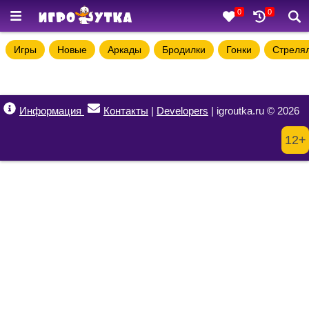
0
0
Игры
Новые
Аркады
Бродилки
Гонки
Стреля
Информация
Контакты
|
Developers
| igroutka.ru © 2026
12+