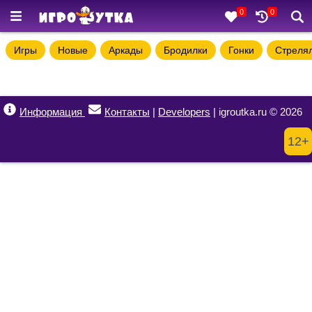
0
0
Игры
Новые
Аркады
Бродилки
Гонки
Стреля
Информация
Контакты
|
Developers
| igroutka.ru © 2026
12+