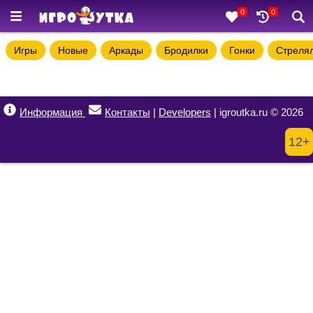
0
0
Игры
Новые
Аркады
Бродилки
Гонки
Стреля
Информация
Контакты
|
Developers
| igroutka.ru © 2026
12+