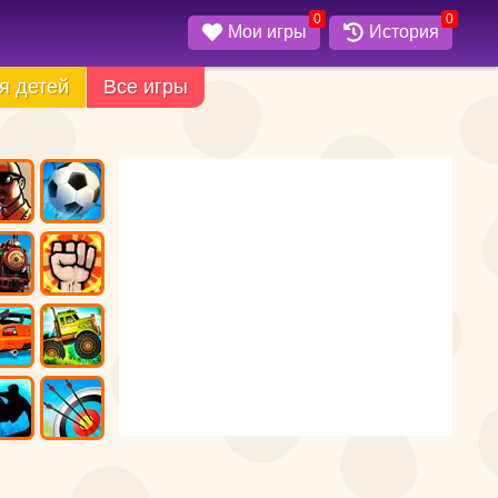
0
0
Мои игры
История
я детей
Все игры