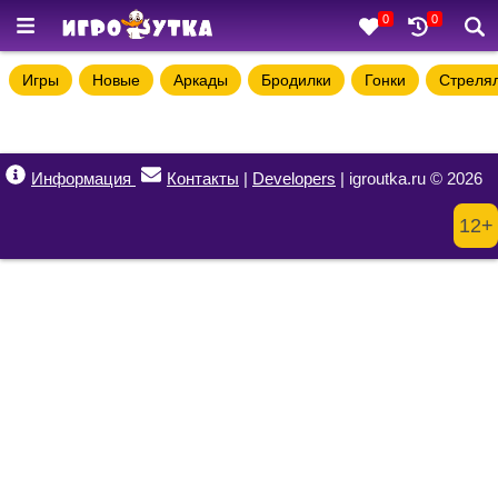
0
0
Игры
Новые
Аркады
Бродилки
Гонки
Стреля
Информация
Контакты
|
Developers
| igroutka.ru © 2026
12+