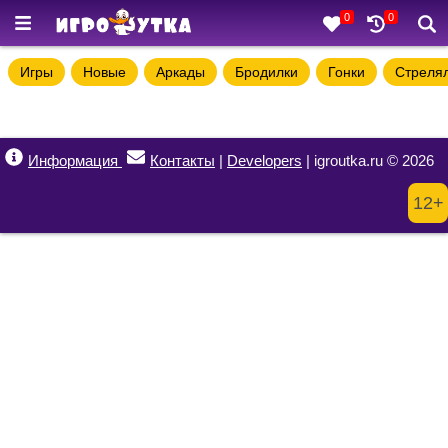
0
0
Игры
Новые
Аркады
Бродилки
Гонки
Стреля
Информация
Контакты
|
Developers
| igroutka.ru © 2026
12+