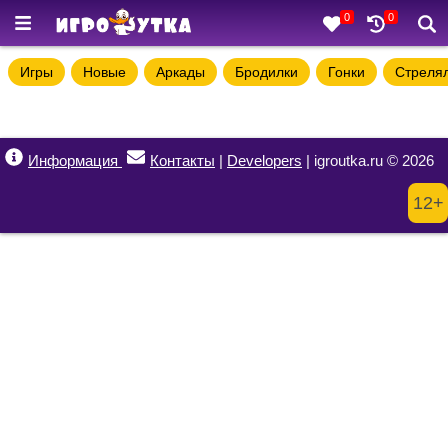
0
0
Игры
Новые
Аркады
Бродилки
Гонки
Стреля
Информация
Контакты
|
Developers
| igroutka.ru © 2026
12+