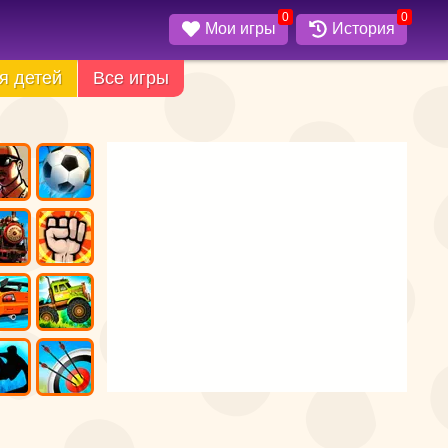
0
0
Мои игры
История
я детей
Все игры