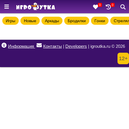
0
0
Игры
Новые
Аркады
Бродилки
Гонки
Стреля
Информация
Контакты
|
Developers
| igroutka.ru © 2026
12+