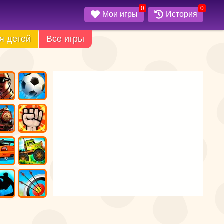
0
0
Мои игры
История
я детей
Все игры