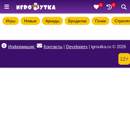
0
0
Игры
Новые
Аркады
Бродилки
Гонки
Стреля
Информация
Контакты
|
Developers
| igroutka.ru © 2026
12+