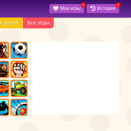
0
0
Мои игры
История
я детей
Все игры