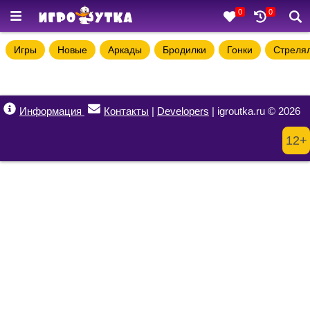
0
0
Игры
Новые
Аркады
Бродилки
Гонки
Стреля
Информация
Контакты
|
Developers
| igroutka.ru © 2026
12+