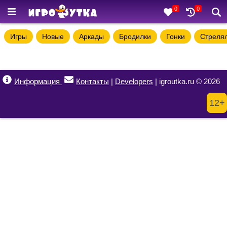
0
0
Игры
Новые
Аркады
Бродилки
Гонки
Стреля
Информация
Контакты
|
Developers
| igroutka.ru © 2026
12+