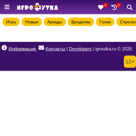
0
0
Игры
Новые
Аркады
Бродилки
Гонки
Стреля
Информация
Контакты
|
Developers
| igroutka.ru © 2026
12+