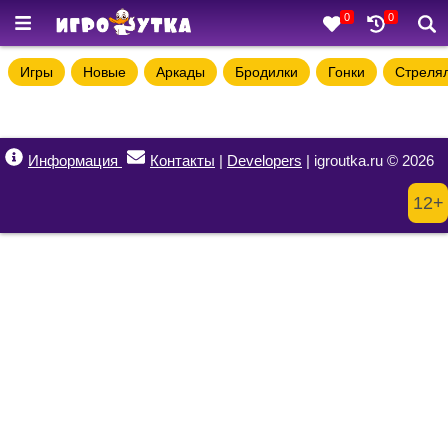
0
0
Игры
Новые
Аркады
Бродилки
Гонки
Стреля
Информация
Контакты
|
Developers
| igroutka.ru © 2026
12+