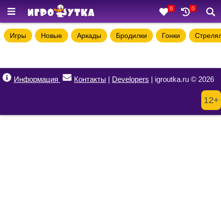
0
0
Игры
Новые
Аркады
Бродилки
Гонки
Стреля
Информация
Контакты
|
Developers
| igroutka.ru © 2026
12+