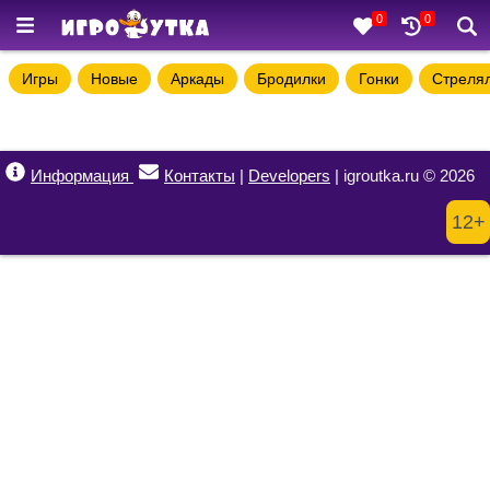
0
0
Игры
Новые
Аркады
Бродилки
Гонки
Стреля
Информация
Контакты
|
Developers
| igroutka.ru © 2026
12+