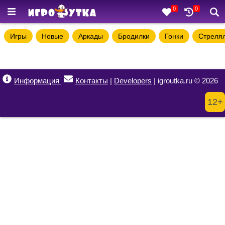
0
0
Игры
Новые
Аркады
Бродилки
Гонки
Стреля
Информация
Контакты
|
Developers
| igroutka.ru © 2026
12+