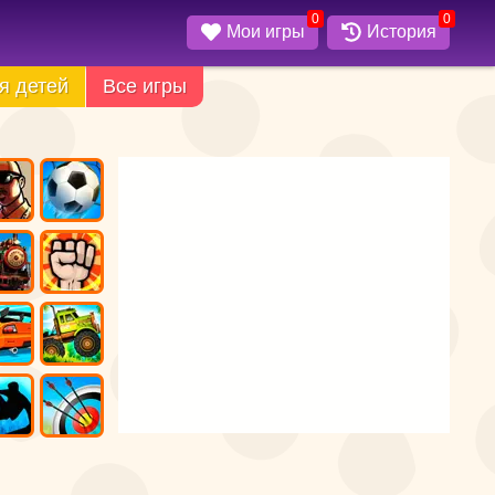
0
0
Мои игры
История
я детей
Все игры