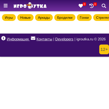
0
0
Игры
Новые
Аркады
Бродилки
Гонки
Стреля
Информация
Контакты
|
Developers
| igroutka.ru © 2026
12+