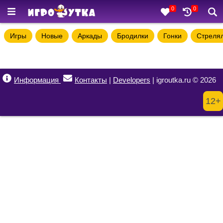
0
0
Игры
Новые
Аркады
Бродилки
Гонки
Стреля
Информация
Контакты
|
Developers
| igroutka.ru © 2026
12+