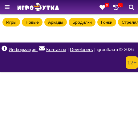
0
0
Игры
Новые
Аркады
Бродилки
Гонки
Стреля
Информация
Контакты
|
Developers
| igroutka.ru © 2026
12+