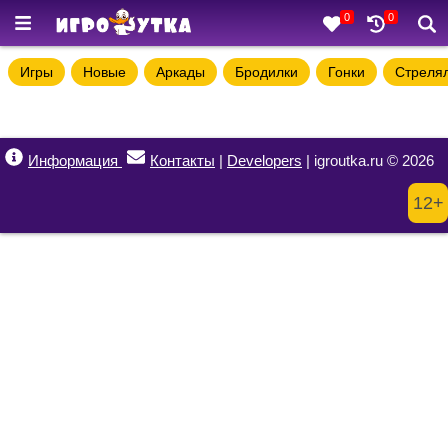
0
0
Игры
Новые
Аркады
Бродилки
Гонки
Стреля
Информация
Контакты
|
Developers
| igroutka.ru © 2026
12+