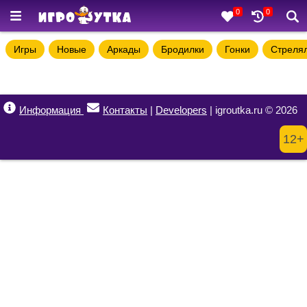
0
0
Игры
Новые
Аркады
Бродилки
Гонки
Стреля
Информация
Контакты
|
Developers
| igroutka.ru © 2026
12+