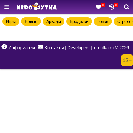
0
0
Игры
Новые
Аркады
Бродилки
Гонки
Стреля
Информация
Контакты
|
Developers
| igroutka.ru © 2026
12+