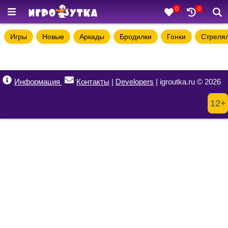
0
0
Игры
Новые
Аркады
Бродилки
Гонки
Стреля
Информация
Контакты
|
Developers
| igroutka.ru © 2026
12+