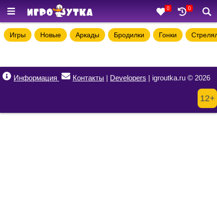
0
0
Игры
Новые
Аркады
Бродилки
Гонки
Стреля
Информация
Контакты
|
Developers
| igroutka.ru © 2026
12+