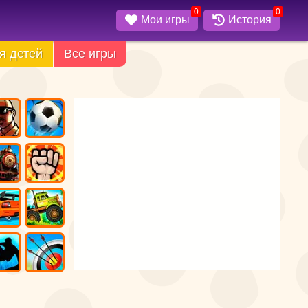
0
0
Мои игры
История
я детей
Все игры