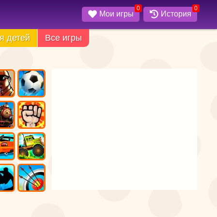
0
0
Мои игры
История
я детей
Все игры