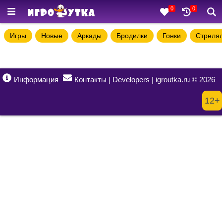
0
0
Игры
Новые
Аркады
Бродилки
Гонки
Стреля
Информация
Контакты
|
Developers
| igroutka.ru © 2026
12+