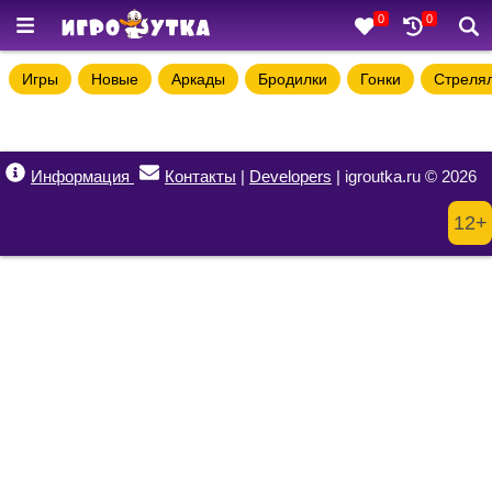
0
0
Игры
Новые
Аркады
Бродилки
Гонки
Стреля
Информация
Контакты
|
Developers
| igroutka.ru © 2026
12+